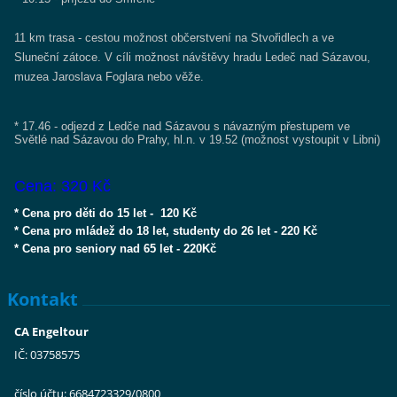
11 km trasa - cestou možnost občerstvení na Stvořidlech a ve
Sluneční zátoce. V cíli možnost návštěvy hradu Ledeč nad Sázavou,
muzea Jaroslava Foglara nebo věže.
* 17.46 - odjezd z Ledče nad Sázavou s návazným přestupem ve
Světlé nad Sázavou do Prahy, hl.n. v 19.52 (možnost vystoupit v Libni)
Cena: 320 Kč
* Cena pro děti do 15 let - 120 Kč
* Cena pro mládež do 18 let, studenty do 26 let - 220 Kč
* Cena pro seniory nad 65 let - 220Kč
Kontakt
CA Engeltour
IČ: 03758575
číslo účtu: 6684723329/0800