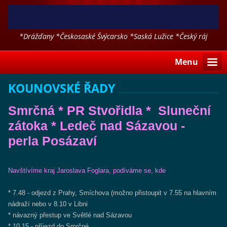
*Drážďany *Českosaské Švýcarsko *Saská Lužice *Český ráj
*Polsko a další
Menu
KOUNOVSKÉ ŘADY
Smrčná * PR Stvořidla * Sluneční
zátoka * Ledeč nad Sázavou -
perla Posázaví
Navštívíme kraj Jaroslava Foglara, podíváme se, kde
* 7.48 - odjezd z Prahy, Smíchova (možno přistoupit v 7.55 na hlavním
nádraží nebo v 8.10 v Libni
* návazný přestup ve Světlé nad Sázavou
* 10.15 - příjezd do Smrčné