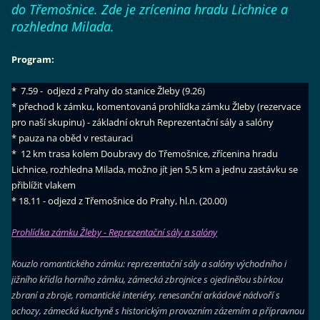
do Třemošnice. Zde je zrícenina hradu Lichnice a
rozhledna Milada.
Program:
* 7.59 - odjezd z Prahy do stanice Žleby (9.26)
* přechod k zámku, komentovaná prohlídka zámku Žleby (rezervace
pro naší skupinu) - základní okruh Reprezentační sály a salóny
* pauza na oběd v restauraci
* 12 km trasa kolem Doubravy do Třemošnice, zřícenina hradu
Lichnice, rozhledna Milada, možno jít jen 5,5 km a jednu zastávku se
přiblížit vlakem
* 18.11 - odjezd z Třemošnice do Prahy, hl.n. (20.00)
Prohlídka zámku Žleby - Reprezentační sály a salóny
Kouzlo romantického zámku: reprezentační sály a salóny východního i
jižního křídla horního zámku, zámecká zbrojnice s ojedinělou sbírkou
zbraní a zbroje, romantické interiéry, renesanční arkádové nádvoří s
ochozy, zámecká kuchyně s historickým provozním zázemím a přípravnou