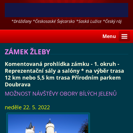
*Drážďany *Českosaské Švýcarsko *Saská Lužice *Český ráj
*Polsko a další
Menu
ZÁMEK ŽLEBY
Komentovaná prohlídka zámku - 1. okruh -
Reprezentační sály a salóny * na výběr trasa
12 km nebo 5,5 km trasa Přírodním parkem
Doubrava
MOŽNOST NÁVŠTĚVY OBORY BÍLÝCH JELENŮ
neděle 22. 5. 2022