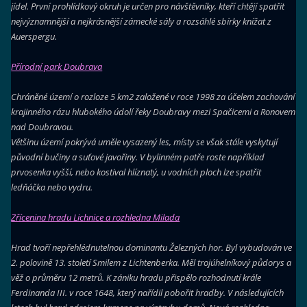
jídel.
První prohlídkový okruh je určen pro návštěvníky, kteří chtějí spatřit
nejvýznamnější a nejkrásnější zámecké sály a rozsáhlé sbírky knížat z
Auerspergu.
Přírodní park Doubrava
Chráněné území o rozloze 5 km2 založené v roce 1998 za účelem zachování
krajinného rázu hlubokého údolí řeky Doubravy mezi Spačicemi a Ronovem
nad Doubravou.
Většinu území pokrývá uměle vysazený les, místy se však stále vyskytují
původní bučiny a suťové javořiny. V bylinném patře roste například
prvosenka vyšší, nebo kostival hlíznatý, u vodních ploch lze spatřit
ledňáčka nebo vydru.
Zřícenina hradu Lichnice a rozhledna Milada
Hrad tvoří nepřehlédnutelnou dominantu Železných hor. Byl vybudován ve
2. polovině 13. století Smilem z Lichtenberka. Měl trojúhelníkový půdorys a
věž o průměru 12 metrů. K zániku hradu přispělo rozhodnutí krále
Ferdinanda III. v roce 1648, který nařídil pobořit hradby. V následujících