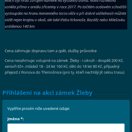
letech byl hrad zdrojem kamene na výstavbu domů.
Nová rozhledna
vznikla přímo v areálu zříceniny v roce 2017. Po točitém ocelovém schodišti
vystoupáte na hranu kamenného torza věže a při dobré viditelnosti můžete
vidět nejen krajinu v okolí, ale také třeba Krkonoše, Bezděz nebo Milešovku
vzdálenou 140 km.
Cena zahrnuje: dopravu tam a zpět, služby průvodce
Cena nezahrnuje: vstupné na zámek Žleby - I.okruh - dospělí 200 Kč,
senioři 65+, mládež 18 - 24 let 160 Kč, děti do 18 let 80 Kč, případný
přejezd z Ronova do Třemošnice (pro ty, kteří nechtějí jít celou trasu)
Přihlášení na akci zámek Žleby
Vyplňte prosím níže uvedené údaje:
Jméno *: