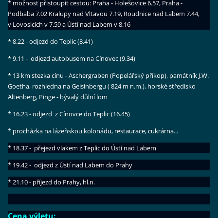
* možnost přistoupit cestou: Praha - Holešovice 6.57, Praha -
Podbaba 7.02 Kralupy nad Vltavou 7.19, Roudnice nad Labem 7.44,
v Lovosicích v 7.59 a Ústí nad Labem v 8.16
* 8.22 - odjezd do Teplic (8.41)
* 9.11 - odjezd autobusem na Cínovec (9.34)
* 13 km stezka cínu - Aschergraben (Popelářský příkop), památník J.W.
Goetha, rozhledna na Geisinbergu ( 824 m n.m.), horské středisko
Altenberg, Pinge - bývalý důlní lom
* 16.23 - odjezd z Cínovce do Teplic (16.45)
* procházka na lázeňskou kolonádu, restaurace, cukrárna...
* 18.37 - přejezd vlakem z Teplic do Ústí nad Labem
* 19.42 - odjezd z Ústí nad Labem do Prahy
* 21.10 - příjezd do Prahy, hl.n.
Cena výletu: