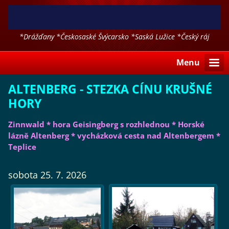
*Drážďany *Českosaské Švýcarsko *Saská Lužice *Český ráj
*Polsko a další
Menu
ALTENBERG - STEZKA CÍNU KRUŠNÉ
HORY
Zinnwald * hora Geisingberg s rozhlednou * Horské
lázně Altenberg * vycházková cesta nad Altenbergem *
Teplice
sobota 25. 7. 2026