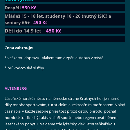
Dospělí
530 Kč
Mládež 15 - 18 let, studenty 18 - 26 (nutný ISIC) a
seniory 65+
490 Kč
Děti do 14.9 let
450
Kč
C
ena zahrnuje:
* veškerou dopravu - vlakem tam a zpět, autobus v místě
* průvodcovské služby
ALTENBERG
Lázeňské horské město na německé straně Krušných hor je známé
díky mnoha sportovním, turistickým a rekreačním možnostem. Volný
čas nabízí v každé sezóně příležitost prožít čistou přírodu, poznat
hornické tradice, být aktvivní při sportu nebo regenerovat během
lázeňského pobytu. Najdeme zde lyžařský vlek, letní sáňkařskou