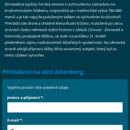
Zinnwald je typicky horská vesnice s roztroušenou zástavbou na
krušnohorském hřebenu, rozprostírá se v nadmořské výšce 780-880
metrů a je tak nejvýše položeným sídlem ve východním Krušnohoří.
Převládá zde drsné a chladné klima.Rudní ložisko, rozložené po obou
stranách česko-německé státní hranice v oblasti Cínovec - Zinnwald a
historicky propojené těžbou, se stalo na počátku 21. století
předmětem zájmu nadnárodních těžařských společností. Na německé
straně zahájil přípravu těžby lithia soukromý subjekt, který byl za
tímto účelem vytvořen.
Přihlášení na akci Altenberg
Vyplňte prosím níže uvedené údaje:
Jméno a příjmení *:
E-mail *: