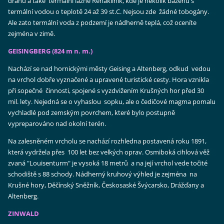
dráhu a také termální lázně Rehaklinik, kde je několik bazénů s
termální vodou o teplotě 24 až 39 st.C. Nejsou zde žádné tobogány.
Ale zato termální voda z podzemí je nádherně teplá, což oceníte
zejména v zimě.
GEISINGBERG (824 m n. m.)
Nachází se nad hornickými městy Geising a Altenberg, odkud vedou
na vrchol dobře vyznačené a upravené turistické cesty. Hora vznikla
při sopečné činnosti, spojené s vyzdvižením Krušných hor před 30
mil. lety. Nejedná se o vyhaslou sopku, ale o čedičové magma pomalu
vychladlé pod zemským povrchem, které bylo postupně
vypreparováno nad okolní terén.
Na zalesněném vrcholu se nachází rozhledna postavená roku 1891,
která vydržela přes 100 let bez velkých oprav. Osmiboká cihlová věž
zvaná "Louisenturm" je vysoká 18 metrů a na její vrchol vede točité
schodiště s 88 schody. Nádherný kruhový výhled je zejména na
Krušné hory, Děčínský Sněžník, Českosaské Švýcarsko, Drážďany a
Altenberg.
ZINWALD