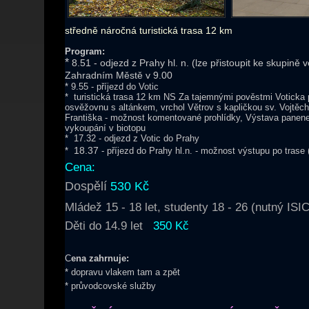
středně náročná turistická trasa 12 km
Program:
*
8.51 - odjezd z Prahy hl. n. (lze přistoupit ke skupině 
Zahradním Městě v 9.00
* 9.55 - příjezd do Votic
* turistická trasa 12 km NS Za tajemnými pověstmi Voticka
osvěžovnu s altánkem, vrchol Větrov s kapličkou sv. Vojtěc
Františka - možnost komentované prohlídky, Výstava panen
vykoupání v biotopu
* 17.32 - odjezd z Votic do Prahy
18.37
*
- příjezd do Prahy hl.n. - možnost výstupu po trase
Cena:
Dospělí
530 Kč
Mládež 15 - 18 let, studenty 18 - 26 (nutný IS
Děti do 14.9 let
350 Kč
C
ena zahrnuje:
* dopravu vlakem tam a zpět
* průvodcovské služby