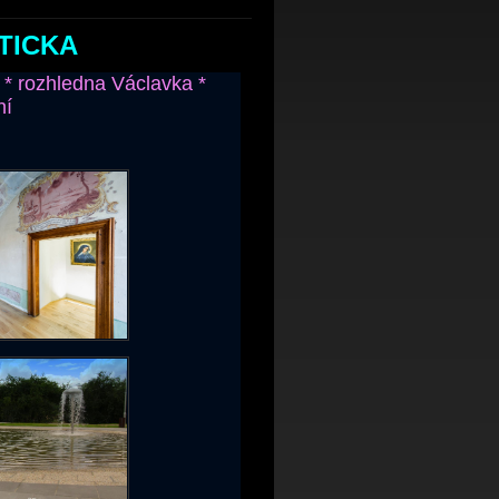
TICKA
a * rozhledna Václavka *
ní