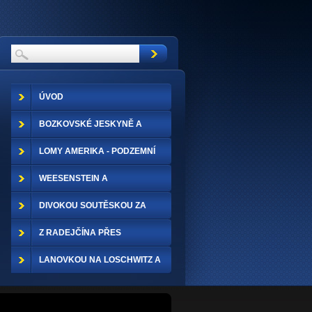
ÚVOD
BOZKOVSKÉ JESKYNĚ A
RIEGEROVA STEZKA
LOMY AMERIKA - PODZEMNÍ
ŠTOLY
WEESENSTEIN A
GROSSSEDLITZ
DIVOKOU SOUTĚSKOU ZA
TRPASLÍKY
Z RADEJČÍNA PŘES
VYHLÍDKY A ZPĚT LODÍ
LANOVKOU NA LOSCHWITZ A
DRÁŽĎANY NETRADIČNĚ