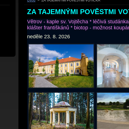
Úvod
>
ZA TAJEMNÝMI POVĚSTMI VOTICKA
ZA TAJEMNÝMI POVĚSTMI VO
Větrov - kaple sv. Vojtěcha * léčivá studánk
klášter františkánů * biotop - možnost koupá
neděle 23. 8. 2026