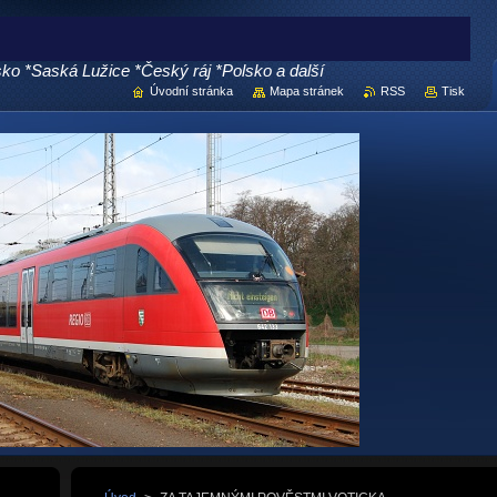
 *Saská Lužice *Český ráj *Polsko a další
Úvodní stránka
Mapa stránek
RSS
Tisk