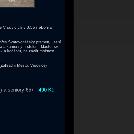
ve Vršovicích v 8.56 nebo na
 přes Svatovojtěšský pramen, Lesní
ha a kamenným stolem, klášter sv.
ek a kočárku, na závěr možnost
 (Zahradní Město, Vršovice)
IC) a seniory 65+
490 Kč