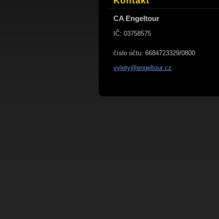
Kontakt
CA Engeltour
IČ: 03758575
číslo účtu: 6684723329/0800
vylety@e
ngeltour
.cz