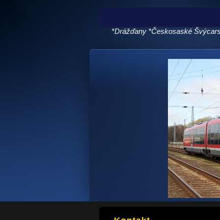
*Drážďany *Českosaské Švýcarsko