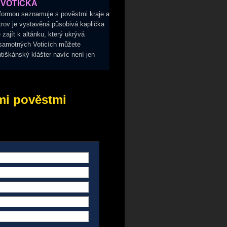
 VOTICKA
formou seznamuje s pověstmi kraje a
rov je vystavěná působivá kaplička
zajít k altánku, který ukrývá
V samotných Voticích můžete
tiškánský klášter navíc není jen
ými pověstmi