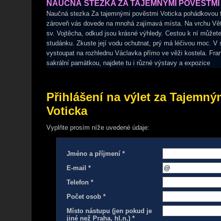
NAUČNÁ STEZKA ZA TAJEMNÝMI POVĚSTMI
Naučná stezka Za tajemnými pověstmi Voticka pohádkovou 
zároveň vás dovede na mnohá zajímavá místa. Na vrchu Vět
sv. Vojtěcha, odkud jsou krásné výhledy. Cestou k ní můžete 
studánku. Zkuste její vodu ochutnat, prý má léčivou moc. 
vystoupat na rozhlednu Václavka přímo ve věži kostela. Fran
sakrální památkou, najdete tu i různé výstavy a expozice
Přihlášení na výlet za Tajemn
Voticka
Vyplňte prosím níže uvedené údaje:
Jméno a příjmení *
E-mail *
Telefon *
Počet osob *
Místo nástupu (jen pokud je
jiné než Praha, hl.n.) *