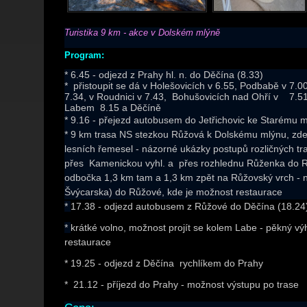
Turistika 9 km - akce v Dolském mlýně
Program:
* 6.45 - odjezd z Prahy hl. n. do Děčína (8.33)
* přistoupit se dá v Holešovicích v 6.55, Podbabě v 7.0
7.34, v Roudnici v 7.43, Bohušovicích nad Ohří v 7.51,
Labem 8.15 a Děčíně
* 9.16 - přejezd autobusem do Jetřichovic ke Starému 
* 9 km trasa NS stezkou Růžová k Dolskému mlýnu, zde
lesních řemesel - názorné ukázky postupů rozličných tr
přes Kamenickou vyhl. a přes rozhlednu Růženka do R
odbočka 1,3 km tam a 1,3 km zpět na Růžovský vrch - 
Švýcarska) do Růžové, kde je možnost restaurace
*
17.38 - odjezd autobusem z Růžové do Děčína (18.24
*
krátké volno, možnost projít se kolem Labe - pěkný 
restaurace
* 19.25 - odjezd z Děčína rychlíkem do Prahy
* 21.12 - příjezd do Prahy - možnost výstupu po trase