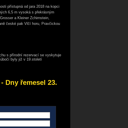
sti přístupná od jara 2018 na kopci
ouhých 6,5 m vysoká s překrásným
rosser a Kleiner Zchirnstein,
traně české pak Vlčí horu, Pravčickou
hu s přírodní rezervací se vyskytuje
úbočí byly již v 19.století
 - Dny řemesel 23.