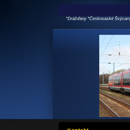
*Drážďany *Českosaské Švýcarsko