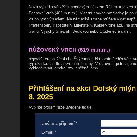
Nová vyhlídková věž s poetickým názvem Růženka je veřejno
Pastevní vrch (402 m.n.m.). Vlastní stavba rozhledny je p
kruhovým výhledem. Na německé straně můžete vidět např. G
Pfaffenstein, Papststein, Lilienstein, Kaiserkrone atd., na s
bránu, Vysoký Sněžník, Jedlovou nebo Studenec a další.
RŮŽOVSKÝ VRCH (619 m.n.m.)
nejvyšší vrchol Českého Švýcarska. Na tomto čedičovém vrc
typická fauna i flóra květnaté bučiny. V suťovém poli na jeho 
vyhledávanou atrakcí tzv. sněžné jámy.
Přihlášení na akci Dolský mlýn
8. 2025
Vyplňte prosím níže uvedené údaje:
Jméno a příjmení *
E-mail *