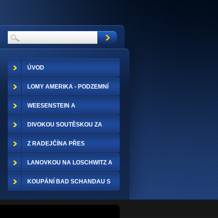
ÚVOD
LOMY AMERIKA - PODZEMNÍ
ŠTOLY
WEESENSTEIN A
GROSSSEDLITZ
DIVOKOU SOUTĚSKOU ZA
TRPASLÍKY
Z RADEJČÍNA PŘES
VYHLÍDKY A ZPĚT LODÍ
LANOVKOU NA LOSCHWITZ A
DRÁŽĎANY NETRADIČNĚ
KOUPÁNÍ BAD SCHANDAU S
KŘINICKOU TRAMVAJÍ