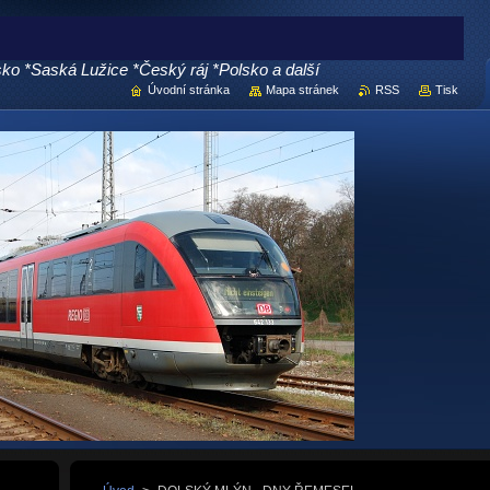
 *Saská Lužice *Český ráj *Polsko a další
Úvodní stránka
Mapa stránek
RSS
Tisk