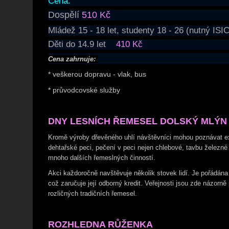
Cena:
Dospělí
510 Kč
Mládež 15 - 18 let, studenty 18 - 26 (nutný IS
Děti do 14.9 let
410
Kč
Cena zahrnuje:
* veškerou dopravu - vlak, bus
* průvodcovské služby
DNY LESNÍCH ŘEMESEL DOLSKÝ MLÝN
Kromě výroby dřevěného uhlí návštěvníci mohou poznávat ex
dehtařské peci, pečení v peci nejen chlebové, tavbu železné
mnoho dalších řemeslných činností.
Akci každoročně navštěvuje několik stovek lidí. Je pořádán
což zaručuje její odborný kredit. Veřejnosti jsou zde názorn
rozličných tradičních řemesel.
ROZHLEDNA RŮŽENKA