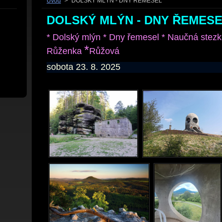
Úvod
>
DOLSKÝ MLÝN - DNY ŘEMESEL
DOLSKÝ MLÝN - DNY ŘEMES
* Dolský mlýn * Dny řemesel * Naučná stez
*
Růženka
Růžová
sobota 23. 8. 2025