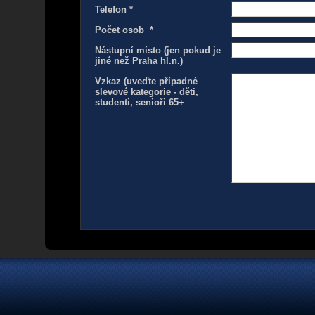
Telefon *
Počet osob *
Nástupní místo (jen pokud je
jiné než Praha hl.n.)
Vzkaz (uveďte případné
slevové kategorie - děti,
studenti, senioři 65+