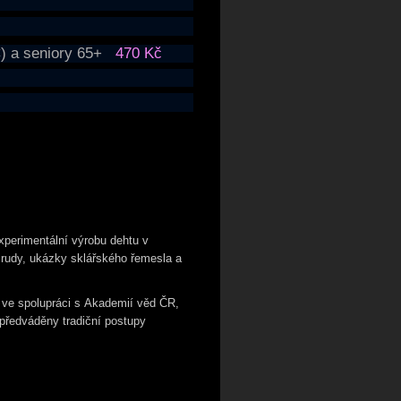
IC) a seniory 65+
470 Kč
perimentální výrobu dehtu v
 rudy, ukázky sklářského řemesla a
a ve spolupráci s Akademií věd ČR,
ě předváděny tradiční postupy