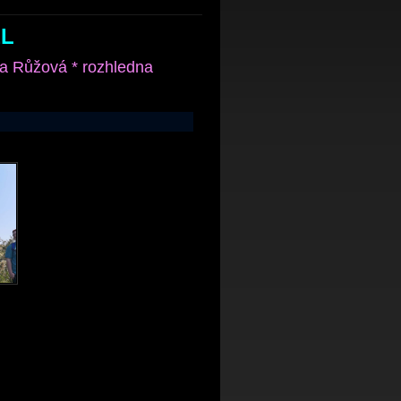
EL
ka Růžová * rozhledna