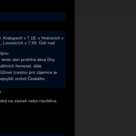
0, Kralupech v 7.18, v Hněvicích v
 Lovosicích v 7.59, Ústí nad
mlýnu
 tento den probíhá akce Dny
adičních řemesel, dále
ůžové (cestou pro zájemce je
nejvyšší vrchol Českého
)
výhled na zámek nebo návštěva