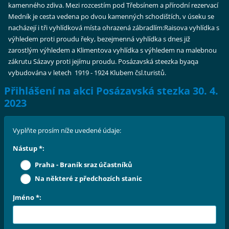
kamenného zdiva. Mezi rozcestím pod Třebsínem a přírodní rezervací
Medník
je cesta vedena po dvou kamenných schodištích, v úseku se
nacházejí i tři vyhlídková místa ohrazená zábradlím:Raisova vyhlídka
s
výhledem proti proudu řeky, bezejmenná vyhlídka s dnes již
zarostlým výhledem a Klimentova vyhlídka s výhledem na malebnou
zákrutu Sázavy proti jejímu proudu. Posázavská steezka byaqa
vybudována v letech 1919 - 1924 Klubem čsl.turistů.
Přihlášení na akci Posázavská stezka 30. 4.
2023
Vyplňte prosím níže uvedené údaje:
Nástup *:
Praha - Braník sraz účastníků
Na některé z předchozích stanic
Jméno *: