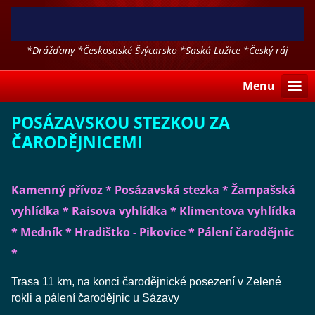
*Drážďany *Českosaské Švýcarsko *Saská Lužice *Český ráj
*Polsko a další
Menu
POSÁZAVSKOU STEZKOU ZA
ČARODĚJNICEMI
Kamenný přívoz * Posázavská stezka * Žampašská
vyhlídka * Raisova vyhlídka * Klimentova vyhlídka
* Medník * Hradištko - Pikovice * Pálení čarodějnic
*
Trasa 11 km, na konci čarodějnické posezení v Zelené
rokli a pálení čarodějnic u Sázavy