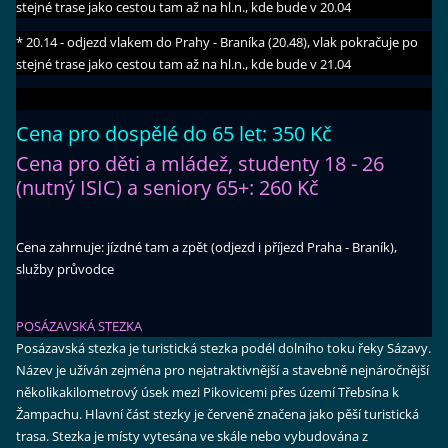
stejné trase jako cestou tam až na hl.n., kde bude v 20.04
* 20.14 - odjezd vlakem do Prahy - Braníka (20.48), vlak pokračuje po
stejné trase jako cestou tam až na hl.n., kde bude v 21.04
Cena pro dospělé do 65 let: 350 Kč
Cena pro děti a mládež, studenty 18 - 26
(nutný ISIC) a seniory 65+: 260 Kč
Cena zahrnuje: jízdné tam a zpět (odjezd i příjezd Praha - Braník),
služby průvodce
POSÁZAVSKÁ STEZKA
Posázavská stezka je turistická stezka podél dolního toku řeky Sázavy.
Název je užíván zejména pro nejatraktivnější a stavebně nejnáročnější
několikakilometrový úsek mezi Pikovicemi přes území Třebsína k
Žampachu. Hlavní část stezky je červeně značena jako pěší turistická
trasa.
Stezka je místy vytesána ve skále nebo vybudována z