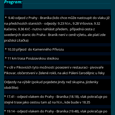
Program:
* 9.40 odjezd z Prahy - Braníka (kdo chce může nastoupit do vlaku již
na předchozích stanicích - odjezdy: 9.23 hl.n., 9.28 Vršovice, 9.32
Kačerov, 9.36 Krč - nutno nahlásit předem, případná cesta z
uvedených stanic do Praha - Braník není v ceně výletu, ale platí zde
pražská Lítačka)
* 10.33 příjezd do Kamenného Přívozu
* 11 km trasa Posázavskou stezkou
* v cíli v Pikovicích tyto možnosti: posezení v restauraci - pivovaře
Pikovar, občerstvení v Zelené rokli, na akci Pálení čarodějnic u řeky
Odjezdy na výběr (pokud pojedete jindy než skupina, jízdenky
obdržíte):
* 17.41 - odjezd vlakem do Prahy - Braníka (18.18), vlak pokračuje po
stejné trase jako cestou tam až na hl.n., kde bude v 18.35
* 19.14 - odjezd vlakem do Prahy - Braníka (19.48), vlak pokračuje po